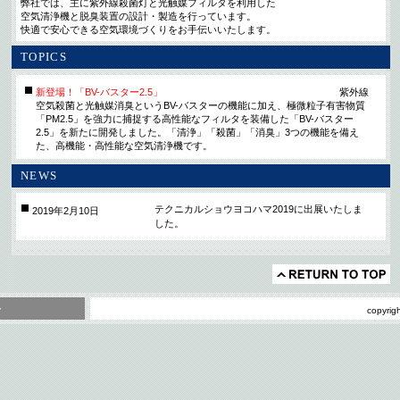
弊社では、主に紫外線殺菌灯と光触媒フィルタを利用した
空気清浄機と脱臭装置の設計・製造を行っています。
快適で安心できる空気環境づくりをお手伝いいたします。
TOPICS
新登場！「BV-バスター2.5」
紫外線
空気殺菌と光触媒消臭というBV-バスターの機能に加え、極微粒子有害物質
「PM2.5」を強力に捕捉する高性能なフィルタを装備した「BV-バスター
2.5」を新たに開発しました。「清浄」「殺菌」「消臭」3つの機能を備え
た、高機能・高性能な空気清浄機です。
NEWS
テクニカルショウヨコハマ2019に出展いたしま
2019年2月10日
した。
ー
copyrig